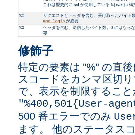
これは歴史的に ssl が使用している
構
%{
var
}c
リクエストとヘッダを含む、受け取ったバイト数。
%I
が必要
mod_logio
ヘッダを含む、送信したバイト数。0 にはなら
%O
要
修飾子
特定の要素は "%" の直後
スコードをカンマ区切り
で、表示を制限すること
"%400,501{User-agen
500 番エラーでのみ
Use
ます。 他のステータス