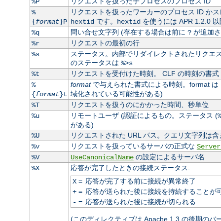
リクエストを扱った子プロセスのプロセス ID
%P
リクエストを扱ったワーカーのプロセス ID かス
%
です。
を使うには APR 1.2.0
{
format
}P
hextid
hextid
問い合せ文字列 (存在する場合は前に
が追加さ
%q
?
リクエストの最初の行
%r
ステータス。内部でリダイレクトされたリクエスト
%s
のステータスは
%>s
リクエストを受付けた時刻。 CLF の時刻の書式 
%t
format
で与えられた書式による時刻。format は
%
域化されている可能性がある)
{
format
}t
リクエストを扱うのにかかった時間、秒単位
%T
リモートユーザ (認証によるもの。ステータス (
%u
がある)
リクエストされた URL パス。クエリ文字列は含
%U
リクエストを扱っているサーバの正式な
%v
Server
の設定によるサーバ名
%V
UseCanonicalName
応答が完了したときの接続ステータス:
%X
=
応答が完了する前に接続が異常終了
X
=
応答が送られた後に接続を持続することが
+
=
応答が送られた後に接続が切られる
-
(このディレクティブは Apache 1.3 の後期の