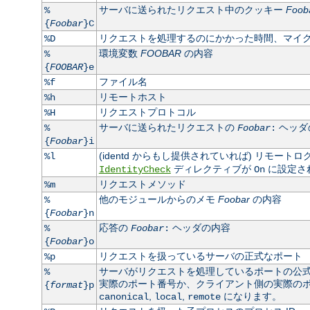
サーバに送られたリクエスト中のクッキー
Foob
%
{
Foobar
}C
リクエストを処理するのにかかった時間、マイ
%D
環境変数
FOOBAR
の内容
%
{
FOOBAR
}e
ファイル名
%f
リモートホスト
%h
リクエストプロトコル
%H
サーバに送られたリクエストの
ヘッダ
%
Foobar
:
{
Foobar
}i
(identd からもし提供されていれば) リモート
%l
ディレクティブが
に設定さ
IdentityCheck
On
リクエストメソッド
%m
他のモジュールからのメモ
Foobar
の内容
%
{
Foobar
}n
応答の
ヘッダの内容
%
Foobar
:
{
Foobar
}o
リクエストを扱っているサーバの正式なポート
%p
サーバがリクエストを処理しているポートの公
%
実際のポート番号か、クライアント側の実際のポート
{
format
}p
,
,
になります。
canonical
local
remote