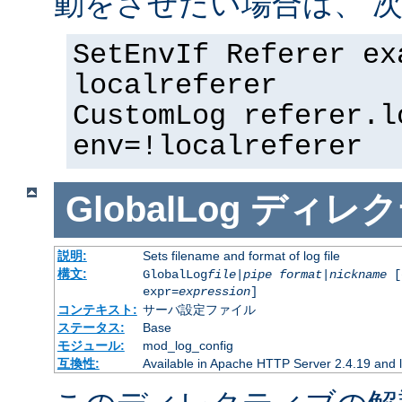
動をさせたい場合は、 次
SetEnvIf Referer ex
localreferer
CustomLog referer.l
env=!localreferer
GlobalLog
ディレク
説明:
Sets filename and format of log file
構文:
GlobalLog
file
|
pipe
format
|
nickname
[
expr=
expression
]
コンテキスト:
サーバ設定ファイル
ステータス:
Base
モジュール:
mod_log_config
互換性:
Available in Apache HTTP Server 2.4.19 and l