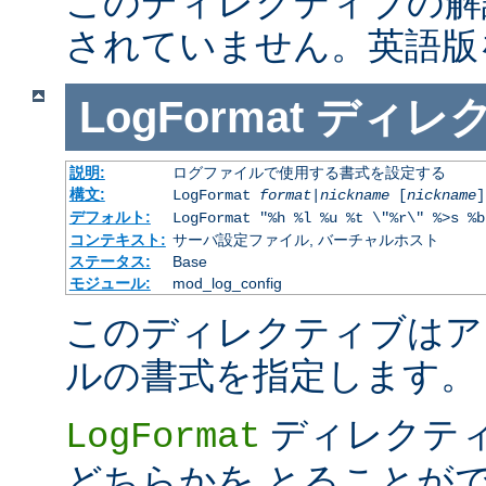
このディレクティブの解
されていません。英語版
LogFormat
ディレ
説明:
ログファイルで使用する書式を設定する
構文:
LogFormat
format
|
nickname
[
nickname
]
デフォルト:
LogFormat "%h %l %u %t \"%r\" %>s %b
コンテキスト:
サーバ設定ファイル, バーチャルホスト
ステータス:
Base
モジュール:
mod_log_config
このディレクティブはア
ルの書式を指定します。
ディレクテ
LogFormat
どちらかを とることが