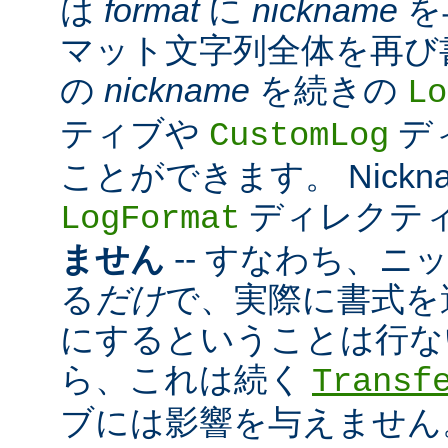
は
format
に
nickname
を
マット文字列全体を再び
の
nickname
を続きの
Lo
ティブや
デ
CustomLog
ことができます。 Nickn
ディレクテ
LogFormat
ません
-- すなわち、ニ
る
だけ
で、実際に書式を
にするということは行な
ら、これは続く
Transf
ブには影響を与えません