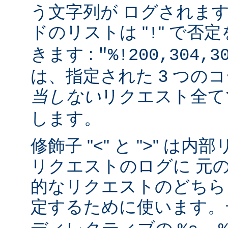
う文字列が ログされま
ドのリストは "
" で否
!
きます :
"%!200,304,3
は、指定された 3 つの
当しない
リクエスト全
します。
修飾子 "<" と ">" 
リクエストのログに 元
的なリクエストのどちら
定するために使います。