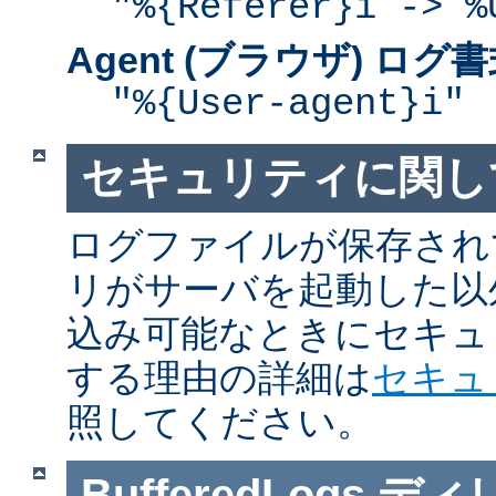
"%{Referer}i -> %
Agent (ブラウザ) ログ
"%{User-agent}i"
セキュリティに関し
ログファイルが保存され
リがサーバを起動した以
込み可能なときにセキュ
する理由の詳細は
セキュ
照してください。
BufferedLogs
ディ