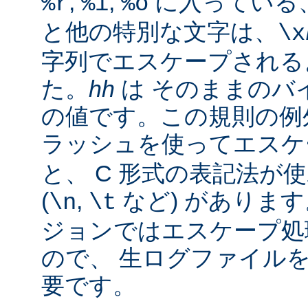
,
,
に入っている
%r
%i
%o
と他の特別な文字は、
\x
字列でエスケープされる
た。
hh
は そのままのバイ
の値です。この規則の例
ラッシュを使ってエス
と、 C 形式の表記法が
(
,
など) があります。
\n
\t
ジョンではエスケープ処
ので、 生ログファイル
要です。