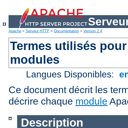
Serveu
Apache
>
Serveur HTTP
>
Documentation
>
Version 2.4
Termes utilisés pour
modules
Langues Disponibles:
e
Ce document décrit les term
décrire chaque
module
Apa
Description