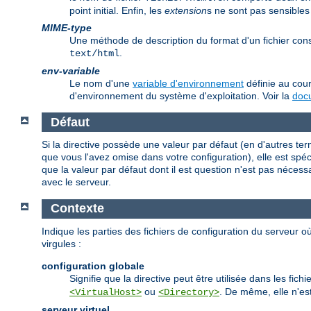
point initial. Enfin, les
extension
s ne sont pas sensibles
MIME-type
Une méthode de description du format d'un fichier co
.
text/html
env-variable
Le nom d'une
variable d'environnement
définie au cour
d'environnement du système d'exploitation. Voir la
docu
Défaut
Si la directive possède une valeur par défaut (en d'autres te
que vous l'avez omise dans votre configuration), elle est spécif
que la valeur par défaut dont il est question n'est pas nécess
avec le serveur.
Contexte
Indique les parties des fichiers de configuration du serveur où
virgules :
configuration globale
Signifie que la directive peut être utilisée dans les fic
ou
. De même, elle n'est
<VirtualHost>
<Directory>
serveur virtuel