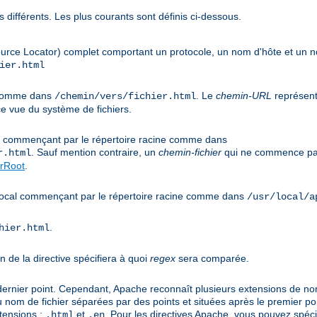
 différents. Les plus courants sont définis ci-dessous.
urce Locator) complet comportant un protocole, un nom d'hôte et un
ier.html
e comme dans
. Le
chemin-URL
représent
/chemin/vers/fichier.html
e vue du système de fichiers.
cal commençant par le répertoire racine comme dans
. Sauf mention contraire, un
chemin-fichier
qui ne commence pas
r.html
rRoot
.
s local commençant par le répertoire racine comme dans
/usr/local/a
.
hier.html
n de la directive spécifiera à quoi
regex
sera comparée.
 dernier point. Cependant, Apache reconnaît plusieurs extensions de noms
u nom de fichier séparées par des points et situées après le premier po
tensions :
et
. Pour les directives Apache, vous pouvez spéci
.html
.en