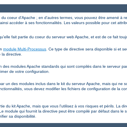
ve du coeur d'Apache ; en d'autres termes, vous pouvez être amené à r
ainsi accéder à ses fonctionnalités. Les valeurs possible pour cet attrib
qu'elle fait partie du coeur du serveur web Apache, et est de ce fait touj
un
module Multi-Processus
. Ce type de directive sera disponible si et s
 la directive.
 un des modules Apache standards qui sont compilés dans le serveur par 
rimer de votre configuration.
e par un des modules inclus dans le kit du serveur Apache, mais qui ne 
onctionnalités, vous devez modifier les fichiers de configuration de la co
rtie du kit Apache, mais que vous l'utilisez à vos risques et périls. La di
Le module qui fournit la directive peut être compilé par défaut dans le 
fier sa disponibilité.