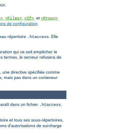
eur.
,
,
, et
n>
<Files>
<If>
<Proxy>
ons de configuration
.
eau
répertoire
. Elle
.htaccess
uration qui va soit empêcher le
es termes, le serveur refusera de
es, une directive spécifiée comme
, mais pas dans un conteneur
s
paraît dans un fichier
.
.htaccess
oire et tous ses sous-répertoires,
noms d'autorisations de surcharge