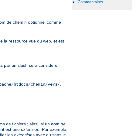
Commentaires
 nom de chemin optionnel comme
e la ressource vue du web, et est
 par un slash sera considéré
.
pache/htdocs/chemin/vers/
 de fichiers ; ainsi, si un
nom de
int est une
extension
. Par exemple,
fier les
extension
s avec ou sans le