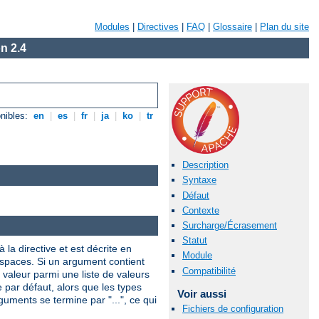
Modules
|
Directives
|
FAQ
|
Glossaire
|
Plan du site
n 2.4
nibles:
en
|
es
|
fr
|
ja
|
ko
|
tr
Description
Syntaxe
Défaut
Contexte
Surcharge/Écrasement
Statut
 la directive et est décrite en
Module
 espaces. Si un argument contient
Compatibilité
valeur parmi une liste de valeurs
e par défaut, alors que les types
Voir aussi
uments se termine par "...", ce qui
Fichiers de configuration