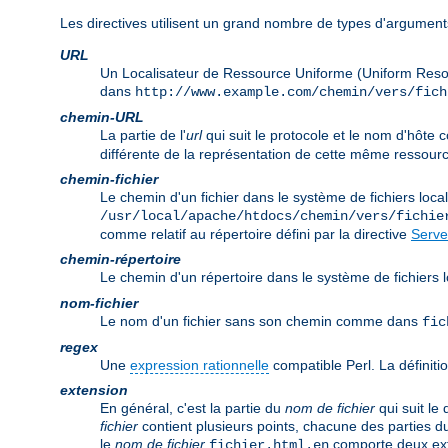
Les directives utilisent un grand nombre de types d'arguments
URL
Un Localisateur de Ressource Uniforme (Uniform Reso
dans
http://www.example.com/chemin/vers/fich
chemin-URL
La partie de l'
url
qui suit le protocole et le nom d'hôt
différente de la représentation de cette même ressourc
chemin-fichier
Le chemin d'un fichier dans le système de fichiers lo
/usr/local/apache/htdocs/chemin/vers/fichie
comme relatif au répertoire défini par la directive
Serve
chemin-répertoire
Le chemin d'un répertoire dans le système de fichier
nom-fichier
Le nom d'un fichier sans son chemin comme dans
fic
regex
Une
expression rationnelle
compatible Perl. La définitio
extension
En général, c'est la partie du
nom de fichier
qui suit le
fichier
contient plusieurs points, chacune des parties d
le
nom de fichier
comporte deux ex
fichier.html.en