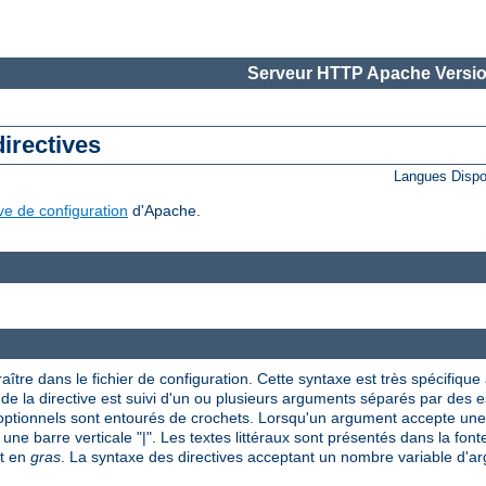
Serveur HTTP Apache Versio
directives
Langues Dispo
ive de configuration
d'Apache.
aître dans le fichier de configuration. Cette syntaxe est très spécifique à
om de la directive est suivi d'un ou plusieurs arguments séparés par des
 optionnels sont entourés de crochets. Lorsqu'un argument accepte une 
 une barre verticale "|". Les textes littéraux sont présentés dans la font
nt en
gras
. La syntaxe des directives acceptant un nombre variable d'arg