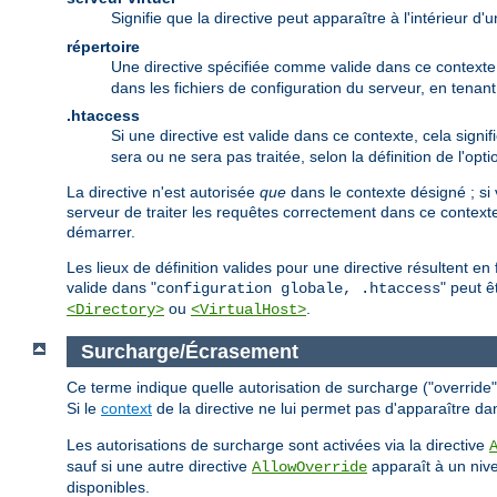
Signifie que la directive peut apparaître à l'intérieur d
répertoire
Une directive spécifiée comme valide dans ce contexte p
dans les fichiers de configuration du serveur, en tena
.htaccess
Si une directive est valide dans ce contexte, cela signif
sera ou ne sera pas traitée, selon la définition de l'opt
La directive n'est autorisée
que
dans le contexte désigné ; si 
serveur de traiter les requêtes correctement dans ce contexte
démarrer.
Les lieux de définition valides pour une directive résultent e
valide dans "
" peut ê
configuration globale, .htaccess
ou
.
<Directory>
<VirtualHost>
Surcharge/Écrasement
Ce terme indique quelle autorisation de surcharge ("override") 
Si le
context
de la directive ne lui permet pas d'apparaître da
Les autorisations de surcharge sont activées via la directive
sauf si une autre directive
apparaît à un nive
AllowOverride
disponibles.