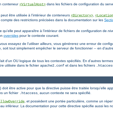
'un conteneur
dans les fichiers de configuration du serv
<VirtualHost>
eut être utilisée à l'intérieur de conteneurs
,
<Directory>
<Locatio
nt compte des restrictions précisées dans la documentation sur les
Secti
ie qu'elle peut apparaître à l'intérieur de fichiers de configuration de
niv
ion
overrides
pour le contexte courant.
vous essayez de l'utiliser ailleurs, vous générerez une erreur de config
, soit tout simplement empêcher le serveur de fonctionner -- en d'autr
n fait d'un OU logique de tous les contextes spécifiés. En d'autres term
tre utilisée dans le fichier
et dans les fichiers
apache2.conf
.htacces
doit être active pour que la directive puisse être traitée lorsqu'elle ap
ns un fichier
, aucun contexte ne sera spécifié.
.htaccess
, et possèdent une portée particulière, comme un répert
AllowOverride
au inférieur. La documentation pour cette directive spécifie aussi les 